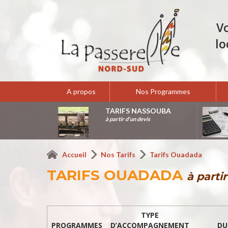
V
lo
A propos
Nos Programmes
TARIFS NASSOUBA
à partir d'un devis
Accueil
Nos Tarifs
Tarifs Ouadada
TARIFS OUADADA
à parti
TYPE
PROGRAMMES
D’ACCOMPAGNEMENT
DU