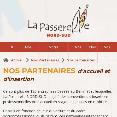
A
Nos
Notre
Nos
Nos
Nos
propos
Programmes
accompagnement
Prestations
Tarifs
Partenaires
Accueil
Nos Partenaires
Nos partenaires
NOS PARTENAIRES
d'accueil et
d'insertion
Ce sont plus de 120 entreprises basées au Bénin avec lesquelles
La Passerelle NORD-SUD a signé des conventions d'insertions
professionnelles ou d'accueil en stage des publics en mobilité.
Choisis en fonction de leur ouverture et du cadre
socioprofessionnel qu'ils offrent, ces partenaires interviennent