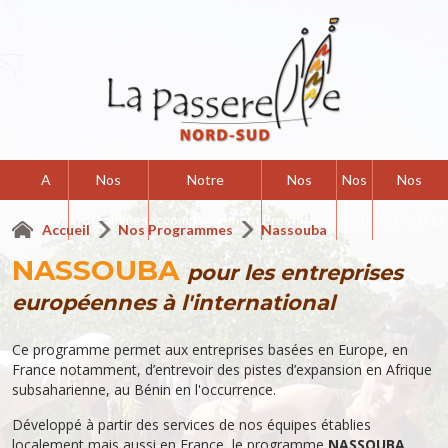
A
Nos
Notre
Nos
Nos
Nos
propos
Programmes
accompagnement
Prestations
Tarifs
Partenaires
Accueil
Nos Programmes
Nassouba
NASSOUBA
pour les entreprises
européennes à l'international
Ce programme permet aux entreprises basées en Europe, en
France notamment, d’entrevoir des pistes d’expansion en Afrique
subsaharienne, au Bénin en l'occurrence.
Développé à partir des services de nos équipes établies
localement mais aussi en France, le programme
NASSOUBA