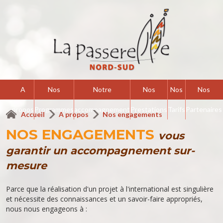
A
Nos
Notre
Nos
Nos
Nos
propos
Programmes
accompagnement
Prestations
Tarifs
Partenaires
Accueil
A propos
Nos engagements
NOS ENGAGEMENTS
vous
garantir un accompagnement sur-
mesure
Parce que la réalisation d'un projet à l'international est singulière
et nécessite des connaissances et un savoir-faire appropriés,
nous nous engageons à :